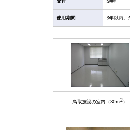
受付
随時
使用期間
3年以内。
2
鳥取施設の室内（30ｍ
）