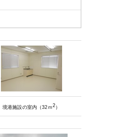
2
境港施設の室内（32ｍ
）