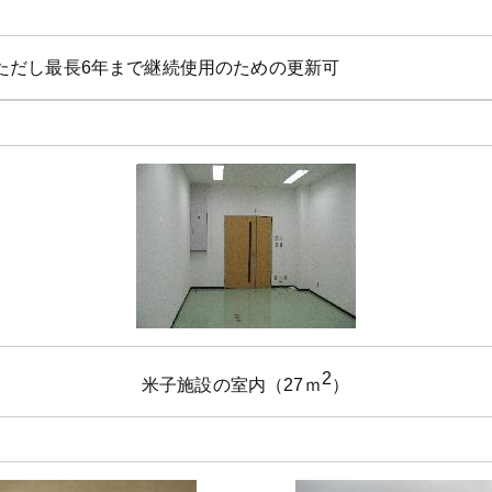
ただし最長6年まで継続使用のための更新可
2
米子施設の室内（27ｍ
）