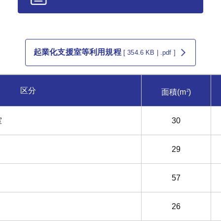
起業化支援室等利用規程
[ 354.6 KB | .pdf ]
区分
面積(m
)
2
室
30
29
57
26