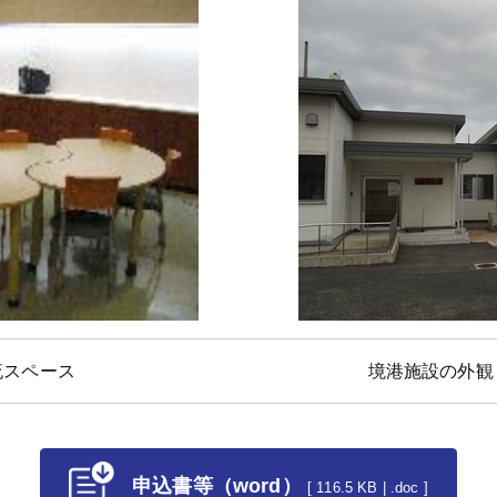
流スペース
境港施設の外観
申込書等（word）
[ 116.5 KB | .doc ]