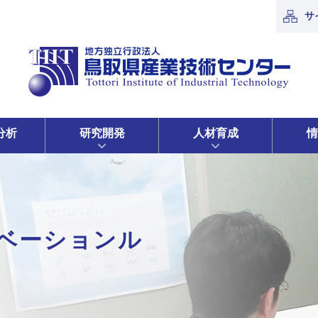
サ
分析
研究開発
人材育成
情
ベーションル