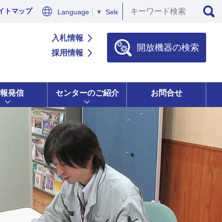
イトマップ
Language
▼
Select Language
▼
入札情報
開放機器の検索
採用情報
報発信
センターのご紹介
お問合せ