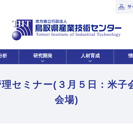
サ
分析
研究開発
人材育成
情
生管理セミナー(３月５日：米子
会場)