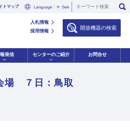
イトマップ
Language
▼
Select Language
▼
入札情報
開放機器の検索
採用情報
報発信
センターのご紹介
お問合せ
会場 ７日：鳥取