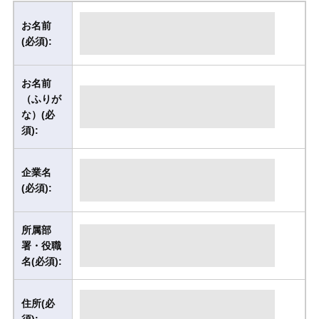
お名前
(必須):
お名前
（ふりが
な）(必
須):
企業名
(必須):
所属部
署・役職
名(必須):
住所(必
須):