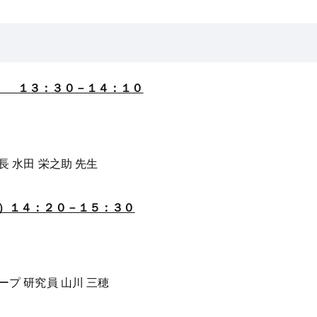
） １３：３０－１４：１０
水田 栄之助 先生
み）１４：２０－１５：３０
 研究員 山川 三穂