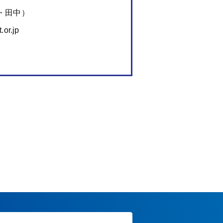
・田中）
or.jp