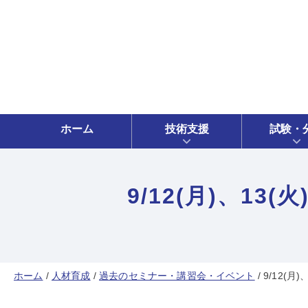
ホーム
技術支援
試験・
9/12(月)、1
ホーム
/
人材育成
/
過去のセミナー・講習会・イベント
/
9/12(