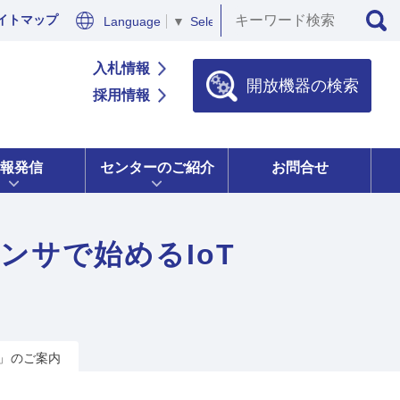
イトマップ
Language
▼
Select Language
▼
入札情報
開放機器の検索
採用情報
報発信
センターのご紹介
お問合せ
センサで始めるIoT
修」のご案内