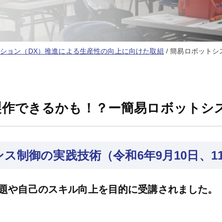
ション（DX）推進による生産性の向上に向けた取組
/
簡易ロボットシ
製作できるかも！？ー簡易ロボットシ
ス制御の実践技術（令和6年9月10日、1
題や自己のスキル向上を目的に受講されました。