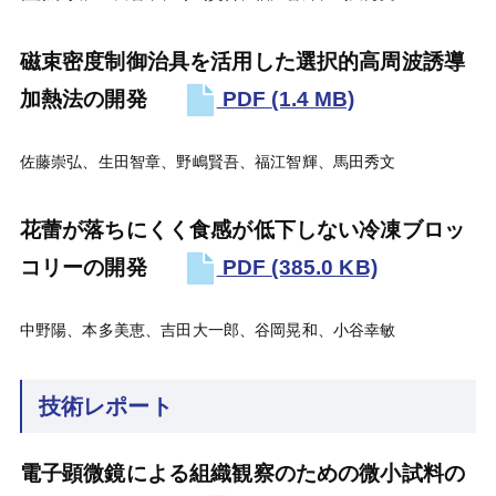
磁束密度制御治具を活用した選択的高周波誘導
加熱法の開発
PDF
(1.4 MB)
佐藤崇弘、生田智章、野嶋賢吾、福江智輝、馬田秀文
花蕾が落ちにくく食感が低下しない冷凍ブロッ
コリーの開発
PDF
(385.0 KB)
中野陽、本多美恵、吉田大一郎、谷岡晃和、小谷幸敏
技術レポート
電子顕微鏡による組織観察のための微小試料の