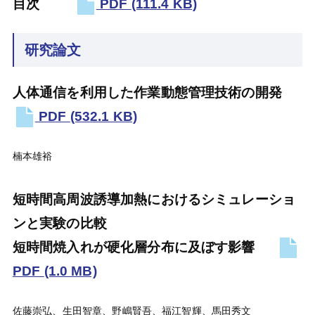
目次
PDF
(111.4 KB)
研究論文
人体通信を利用した作業動態管理技術の開発
PDF
(532.1 KB)
楠本雄裕
短時間高周波誘導加熱におけるシミュレーショ
ンと実験の比較
短時間焼入れが硬化層分布に及ぼす影響
PDF
(1.0 MB)
佐藤崇弘、生田智章、野嶋賢吾、福江智輝、馬田秀文