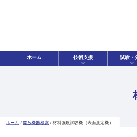
ホーム
技術支援
試験・
ホーム
/
開放機器検索
/
材料強度試験機（表面測定機）