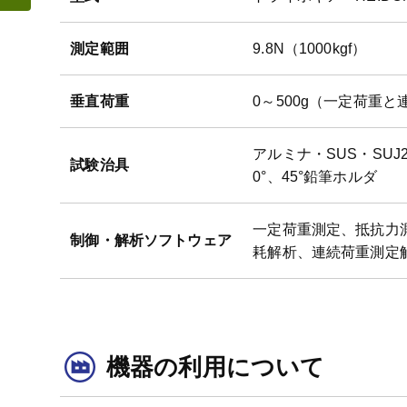
測定範囲
9.8N（1000kgf）
垂直荷重
0～500g（一定荷重と
アルミナ・SUS・SUJ2
試験治具
0°、45°鉛筆ホルダ
一定荷重測定、抵抗力
制御・解析ソフトウェア
耗解析、連続荷重測定
機器の利用について