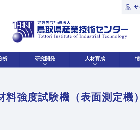
サ
分析
研究開発
人材育成
情
材料強度試験機（表面測定機