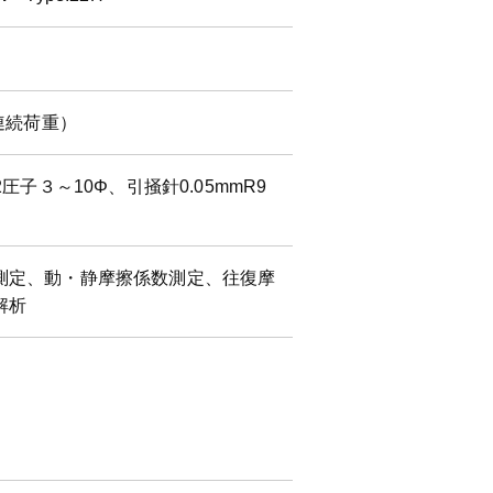
連続荷重）
圧子３～10Φ、引掻針0.05mmR9
測定、動・静摩擦係数測定、往復摩
解析