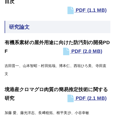
目次
PDF
(1.1 MB)
研究論文
有機系素材の屋外用途に向けた防汚剤の開発PD
F
PDF
(2.0 MB)
吉田晋一、山本智昭・村田拓哉、博本仁、西垣ひろ美、寺田直
文
境港産クロマグロ肉質の簡易推定技術に関する
研究
PDF
(2.1 MB)
加藤 愛、藤光洋志、長﨑稔拓、根平美沙、小谷幸敏